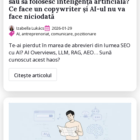
sau să folosesc inteligența artificială?
Ce face un copywriter și AI-ul nu va
face niciodată
Izabella Lukács
2026-01-29
AI
antreprenoriat
comunicare
pozitionare
Te-ai pierdut în marea de abrevieri din lumea SEO
cu AI? AI Overviews, LLM, RAG, AEO… Sună
cunoscut acest haos?
Citește articolul