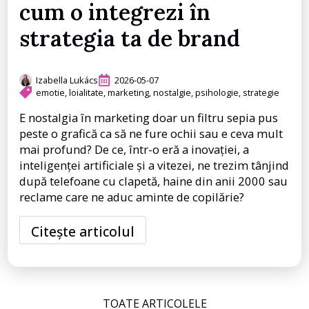
cum o integrezi în
strategia ta de brand
Izabella Lukács
2026-05-07
emotie
loialitate
marketing
nostalgie
psihologie
strategie
E nostalgia în marketing doar un filtru sepia pus
peste o grafică ca să ne fure ochii sau e ceva mult
mai profund? De ce, într-o eră a inovației, a
inteligenței artificiale și a vitezei, ne trezim tânjind
după telefoane cu clapetă, haine din anii 2000 sau
reclame care ne aduc aminte de copilărie?
Citește articolul
BLOG CATEGORY FILTER
TOATE ARTICOLELE