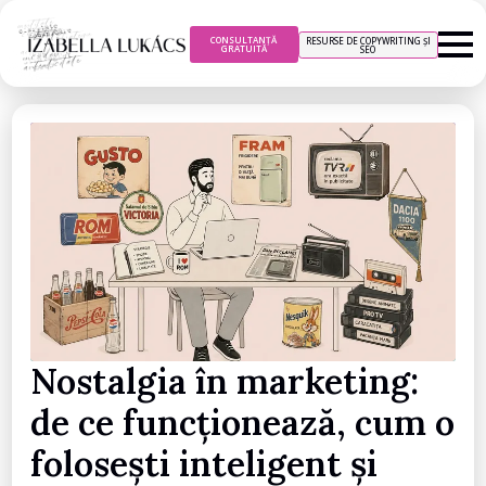
CONSULTANȚĂ
RESURSE DE COPYWRITING ȘI
GRATUITĂ
SEO
Nostalgia în marketing:
de ce funcționează, cum o
folosești inteligent și