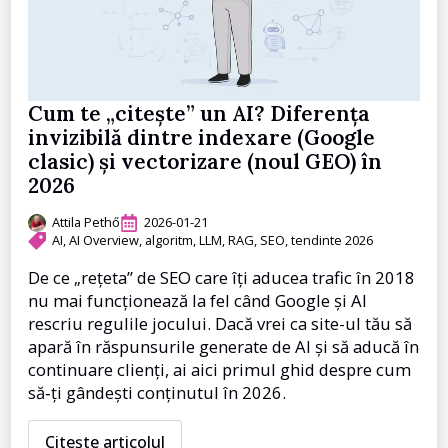
Cum te „citește” un AI? Diferența
invizibilă dintre indexare (Google
clasic) și vectorizare (noul GEO) în
2026
Attila Pethő
2026-01-21
AI
AI Overview
algoritm
LLM
RAG
SEO
tendinte 2026
De ce „rețeta” de SEO care îți aducea trafic în 2018
nu mai funcționează la fel când Google și AI
rescriu regulile jocului. Dacă vrei ca site-ul tău să
apară în răspunsurile generate de AI și să aducă în
continuare clienți, ai aici primul ghid despre cum
să‑ți gândești conținutul în 2026.
Citește articolul